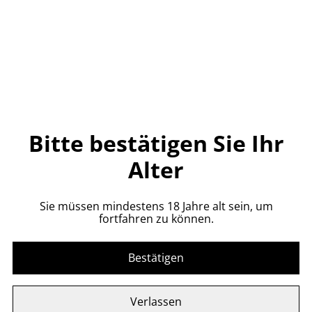
CHF 69.00
MENGE
Bitte bestätigen Sie Ihr
Jetzt bestellen
Alter
Zum Warenkorb hinzufügen
Sie müssen mindestens 18 Jahre alt sein, um
TEILEN
fortfahren zu können.
Bestätigen
Henriot Glas 44cl Lehmann
Verlassen
6 Gläser Box