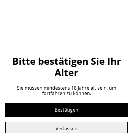
CHF 149.00
MENGE
Bitte bestätigen Sie Ihr
Jetzt bestellen
Alter
Zum Warenkorb hinzufügen
Sie müssen mindestens 18 Jahre alt sein, um
TEILEN
fortfahren zu können.
Bestätigen
Henriot Glas 58cl Lehmann (Handmade)
Verlassen
6 Gläser Box