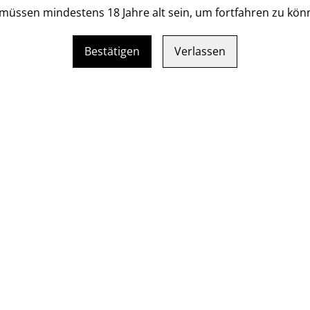
TEILEN
 müssen mindestens 18 Jahre alt sein, um fortfahren zu kön
Bestätigen
Verlassen
Poetry Vodka
Dave Stewart`s Poetry Vodka 
proof) hergestellt und desti
times distilled 700ml / alc. 
lmont London Dry Gin
Poetry Pure Premium 
. 50cl
by Dave Stewart 70cl 
.00
CHF 49.00