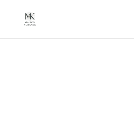
Sta
Start
/
Produkte
/
Spirituosen
/
Poetry Vodka Box 70cl 4